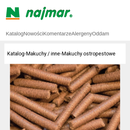
Katalog
Nowości
Komentarze
Alergeny
Oddam
Katalog
-
Makuchy / inne
-
Makuchy ostropestowe