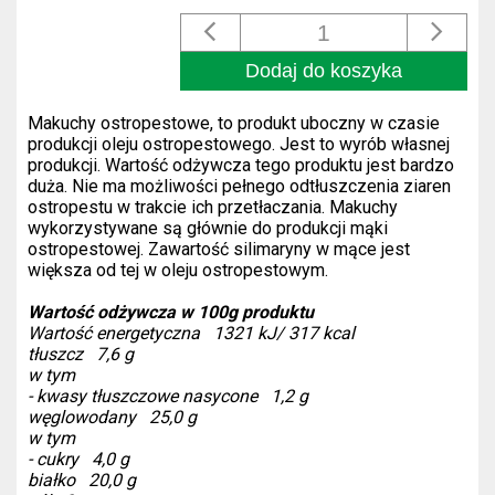
Dodaj do koszyka
Makuchy ostropestowe, to produkt uboczny w czasie
produkcji oleju ostropestowego. Jest to wyrób własnej
produkcji. Wartość odżywcza tego produktu jest bardzo
duża. Nie ma możliwości pełnego odtłuszczenia ziaren
ostropestu w trakcie ich przetłaczania. Makuchy
wykorzystywane są głównie do produkcji mąki
ostropestowej. Zawartość silimaryny w mące jest
większa od tej w oleju ostropestowym.
SZUKAJ
Wartość odżywcza w 100g produktu
Wartość energetyczna 1321 kJ/ 317 kcal
tłuszcz 7,6 g
w tym
- kwasy tłuszczowe nasycone 1,2 g
węglowodany 25,0 g
w tym
- cukry 4,0 g
białko 20,0 g