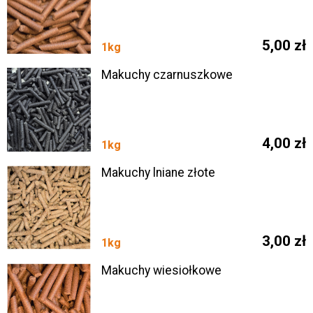
Mąki / inne
Makuchy / inne
Maści, kremy
5,00 zł
1kg
Mieszanki
Napoje / płyny
Makuchy czarnuszkowe
Oddam
Oleje surowe własne
Przyprawy
4,00 zł
Przysmaki
1kg
Środki do czyszczenia
Makuchy lniane złote
Suplementy diety
Ziarna / inne
3,00 zł
1kg
Makuchy wiesiołkowe