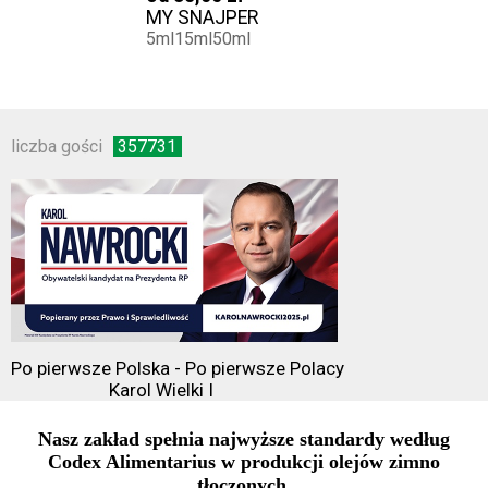
MY SNAJPER
5ml
15ml
50ml
liczba gości
357731
Po pierwsze Polska - Po pierwsze Polacy
Karol Wielki I
Nasz zakład spełnia najwyższe standardy według
Codex Alimentarius w produkcji olejów zimno
tłoczonych.