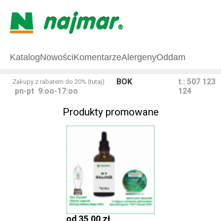
Katalog
Nowości
Komentarze
Alergeny
Oddam
BOK
t.: 507 123
Zakupy z rabatem do 20% (tutaj)
pn-pt 9:oo-17:oo
124
Produkty promowane
‹
od
35,00 zł